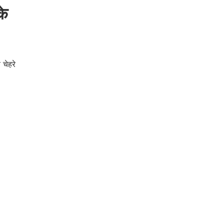
के
 चेहरे