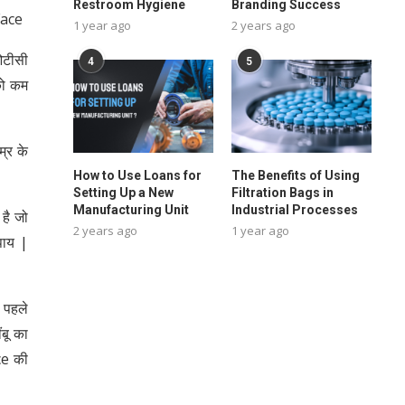
Restroom Hygiene
Branding Success
Face
1 year ago
2 years ago
ओटीसी
4
5
 को कम
्र के
How to Use Loans for
The Benefits of Using
Setting Up a New
Filtration Bags in
Manufacturing Unit
Industrial Processes
 है जो
2 years ago
1 year ago
पाय |
े पहले
ंबू का
ce की