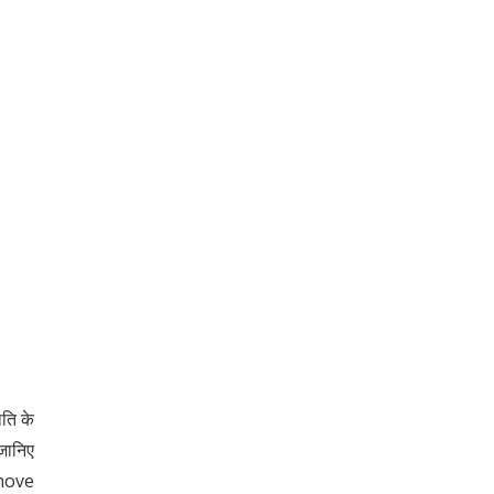
िति के
जानिए
emove