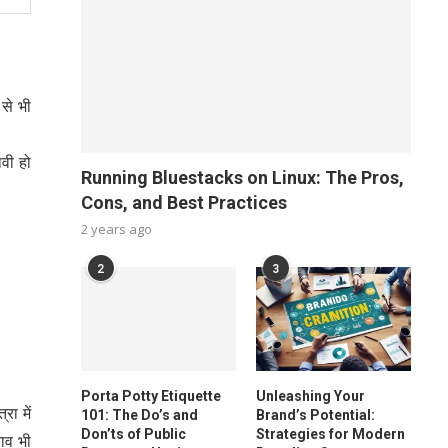
 से भी
ावी हो
Running Bluestacks on Linux: The Pros,
Cons, and Best Practices
2 years ago
2
3
Porta Potty Etiquette
Unleashing Your
ा में
101: The Do’s and
Brand’s Potential:
Don’ts of Public
Strategies for Modern
ाव भी